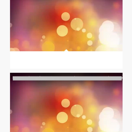
alcanzar tus
metas y empezar
a tener la vida
Nombre
*
que quieres.
Descárgate
ahora este
manual
totalmente gratis
Deja tus datos y
Las tres claves para hacer de tu equipo un aliado
además de recibir
actualizaciones de mi
página, te enviaré las
instrucciones para que
puedas descargar este
regalo que te hago.