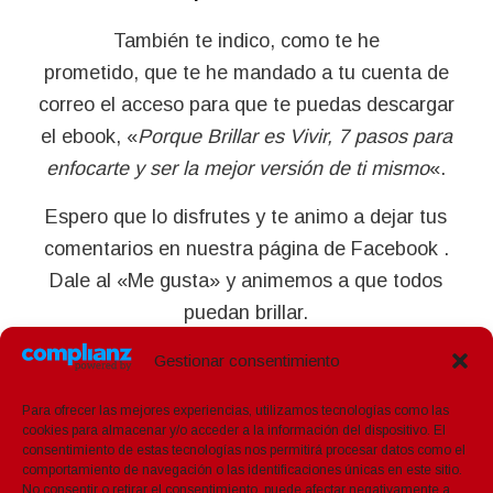
También te indico, como te he
prometido, que te he mandado a tu cuenta de
correo el acceso para que te puedas descargar
el ebook, «
Porque Brillar es Vivir, 7 pasos para
enfocarte y ser la mejor versión de ti mismo
«.
Espero que lo disfrutes y te animo a dejar tus
comentarios en nuestra página de Facebook .
Dale al «Me gusta» y animemos a que todos
puedan brillar.
Recibe un fuerte abrazo,
Gestionar consentimiento
Toni
Para ofrecer las mejores experiencias, utilizamos tecnologías como las
cookies para almacenar y/o acceder a la información del dispositivo. El
consentimiento de estas tecnologías nos permitirá procesar datos como el
comportamiento de navegación o las identificaciones únicas en este sitio.
No consentir o retirar el consentimiento, puede afectar negativamente a